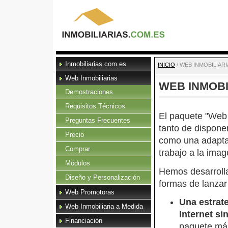
Inmobiliarias.com.es
INICIO
/
WEB INMOBILIARI
Web Inmobiliarias
WEB INMOBI
Demostraciones
Requisitos Técnicos
El paquete "Web 
Preguntas Frecuentes
tanto de dispone
Precio
como una adaptac
Comprar
trabajo a la ima
Módulos
Hemos desarrolla
Diseño y Personalización
formas de lanzar
Web Promotoras
Una estrate
Web Inmobiliaria a Medida
Internet si
Financiación
paquete más