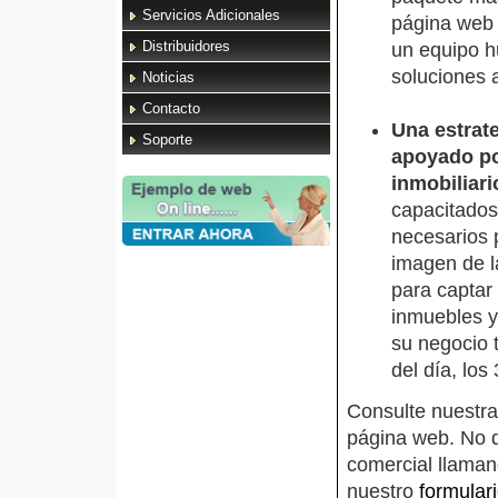
Servicios Adicionales
página web 
Distribuidores
un equipo h
soluciones 
Noticias
Contacto
Una estrate
Soporte
apoyado po
inmobiliari
capacitados
necesarios p
imagen de l
para captar
inmuebles y
su negocio t
del día, los
Consulte nuestr
página web. No 
comercial llaman
nuestro
formular