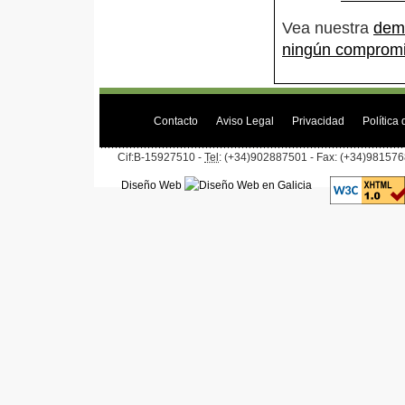
Vea nuestra
demo
ningún comprom
Contacto
Aviso Legal
Privacidad
Política
Cif:B-15927510 -
Tel
: (+34)902887501 - Fax: (+34)981576
Diseño Web